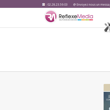
: 02.28.23.59.03
@ Envoyez nous un messa
dit :