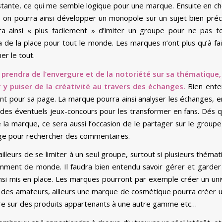
istante, ce qui me semble logique pour une marque. Ensuite en ch
e, on pourra ainsi développer un monopole sur un sujet bien préc
ra ainsi « plus facilement » d’imiter un groupe pour ne pas 
a de la place pour tout le monde. Les marques n’ont plus qu’à fair
er le tout.
prendra de l’envergure et de la notoriété sur sa thématique, 
 y puiser de la créativité au travers des échanges.
Bien enten
 pour sa page. La marque pourra ainsi analyser les échanges, en
es éventuels jeux-concours pour les transformer en fans. Dés q
e la marque, ce sera aussi l’occasion de le partager sur le group
age pour rechercher des commentaires.
 ailleurs de se limiter à un seul groupe, surtout si plusieurs théma
samment de monde. Il faudra bien entendu savoir gérer et garder 
nsi mis en place. Les marques pourront par exemple créer un uni
à des amateurs, ailleurs une marque de cosmétique pourra créer 
tre sur des produits appartenants à une autre gamme etc…