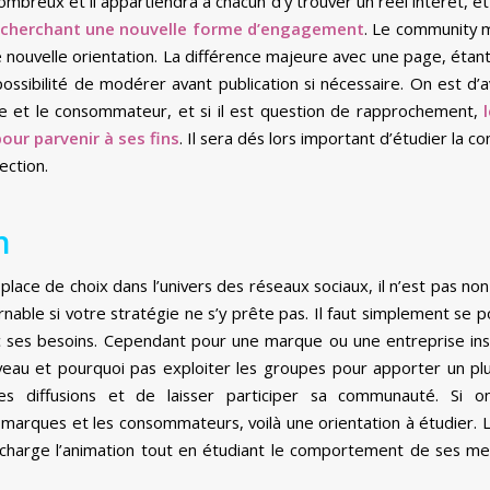
mbreux et il appartiendra à chacun d’y trouver un réel intérêt, et 
recherchant une nouvelle forme d’engagement
. Le community 
 nouvelle orientation. La différence majeure avec une page, étant
possibilité de modérer avant publication si nécessaire. On est 
ue et le consommateur, et si il est question de rapprochement,
our parvenir à ses fins
. Il sera dés lors important d’étudier la co
ection.
n
ace de choix dans l’univers des réseaux sociaux, il n’est pas n
rnable si votre stratégie ne s’y prête pas. Il faut simplement se 
c ses besoins. Cependant pour une marque ou une entreprise inst
eau et pourquoi pas exploiter les groupes pour apporter un plu
s diffusions et de laisser participer sa communauté. Si on
marques et les consommateurs, voilà une orientation à étudier
 charge l’animation tout en étudiant le comportement de ses m