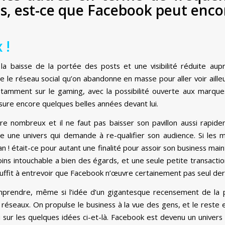
its, est-ce que Facebook peut enco
 !
la baisse de la portée des posts et une visibilité réduite aup
 le réseau social qu’on abandonne en masse pour aller voir aille
notamment sur le gaming, avec la possibilité ouverte aux marque
assure encore quelques belles années devant lui.
 nombreux et il ne faut pas baisser son pavillon aussi rapideme
 une univers qui demande à re-qualifier son audience. Si les
an ! était-ce pour autant une finalité pour assoir son business mai
 intouchable a bien des égards, et une seule petite transaction
uffit à entrevoir que Facebook n’œuvre certainement pas seul derr
omprendre, même si l’idée d’un gigantesque recensement de la p
réseaux. On propulse le business à la vue des gens, et le reste 
u sur les quelques idées ci-et-là. Facebook est devenu un univers 