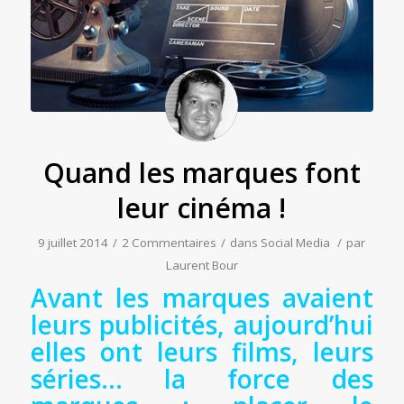
Quand les marques font
leur cinéma !
9 juillet 2014
/
2 Commentaires
/
dans
Social Media
/
par
Laurent Bour
Avant les marques avaient
leurs publicités, aujourd’hui
elles ont leurs films, leurs
séries… la force des