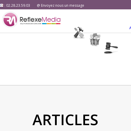
: 02.28.23.59.03
@ Envoyez nous un message
ARTICLES