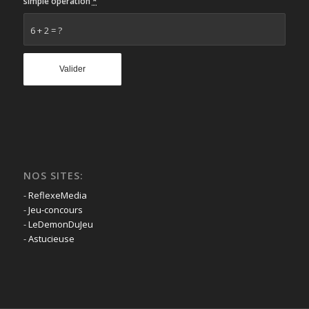
simple opération
*
6 + 2 = ?
NOS SITES:
-
ReflexeMedia
-
Jeu-concours
-
LeDemonDuJeu
-
Astucieuse