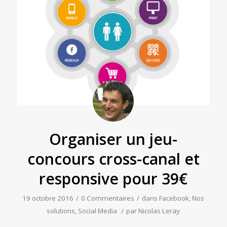
Organiser un jeu-
concours cross-canal et
responsive pour 39€
19 octobre 2016
/
0 Commentaires
/
dans
Facebook
,
Nos
solutions
,
Social Media
/
par
Nicolas Leray