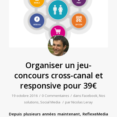
Organiser un jeu-
concours cross-canal et
responsive pour 39€
19 octobre 2016
/
0 Commentaires
/
dans
Facebook
,
Nos
solutions
,
Social Media
/
par
Nicolas Leray
Depuis plusieurs années maintenant, ReflexeMedia