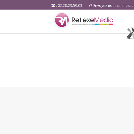
: 02.28.23.59.03
@ Envoyez nous un messa