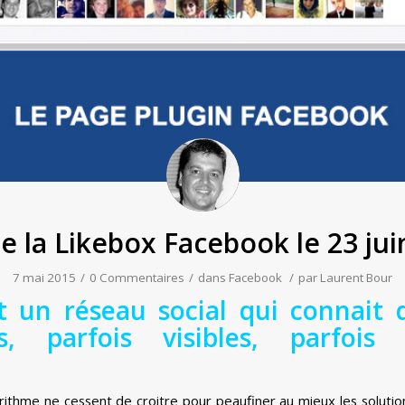
e la Likebox Facebook le 23 jui
7 mai 2015
/
0 Commentaires
/
dans
Facebook
/
par
Laurent Bour
t un réseau social qui connait
, parfois visibles, parfois 
orithme ne cessent de croitre pour peaufiner au mieux les soluti