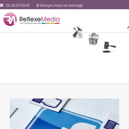
: 02.28.23.59.03
@ Envoyez nous un message
dit :