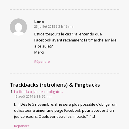
Lana
23 juillet 2015 à 3 h 16 min
says:
Est-ce toujours le cas? J’ai entendu que
Facebook avant récemment fait marche arrière
à ce sujet?
Merci
Répondre
Trackbacks (rétroliens) & Pingbacks
La fin du « J’aime » obligato...
13 août 2014 à 8 h 32 min
[…] Dès le 5 novembre, il ne sera plus possible d’obliger un
utilisateur à aimer une page Facebook pour accéder à un
jeu-concours. Quels vont être les impacts? […]
Répondre