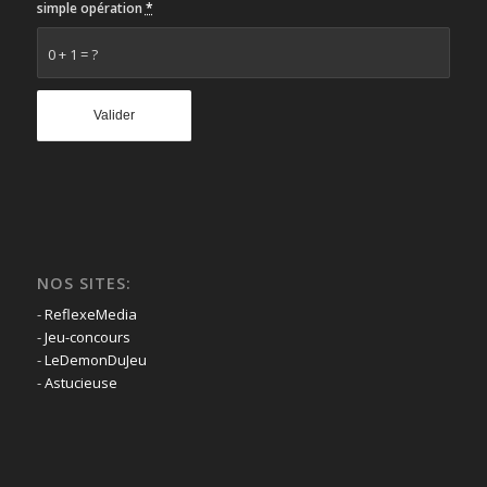
simple opération
*
0 + 1 = ?
NOS SITES:
-
ReflexeMedia
-
Jeu-concours
-
LeDemonDuJeu
-
Astucieuse