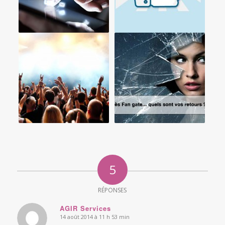
5
RÉPONSES
AGIR Services
14 août 2014 à 11 h 53 min
says: