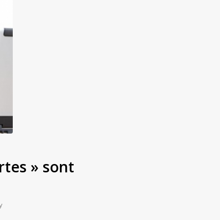
rtes » sont
y