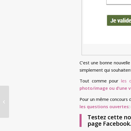
C’est une bonne nouvelle 
simplement qui souhaiten
Tout comme pour
les 
photo/image ou d’une v
La fin du « J’aime »
Pour un même concours de 
obligatoire pour
participer à un jeu-
les questions ouvertes
:
concours Fac...
Testez cette no
page Facebook