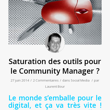
Saturation des outils pour
le Community Manager ?
27 juin 2014
/
2 Commentaires
/
dans
Social Media
/
par
Laurent Bour
Le monde s’emballe pour le
digital, et ça va très vite !