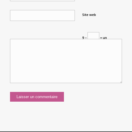
Site web
9 −
= un