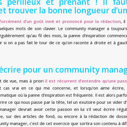
s périlleux et prenant ! Il fa
 et trouver la bonne longueur d’un
 forcément d’un goût inné et prononcé pour la rédaction
, i
quelques mots de son clavier. Le community manager a toujours
régulièrement qu’au fil des mois, la panne d’inspiration commence 
r si on a pas fait le tour de ce qu’on raconte à droite et à gauche
’écrire pour un community manag
 de vue, mais à priori
il est récurrent d’entendre qu’une pass
ut cas vrai en ce qui me concerne, et lorsqu’on aime écrire
matique où la panne d’inspiration est fréquente. Il est alors parf
crire ce qui nous passe par la tête, tel un exutoire pour se vider d’
anager devrait avoir cette passion en lui s’il veut écrire rég
yse, sur des articles de fond, ou encore à la rédaction de doss
ty manager, c’est de cet exercice que sortira son contenu à diffu