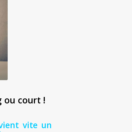
 ou court !
ient vite un