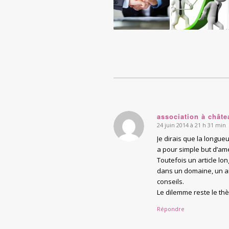
association à chât
24 juin 2014 à 21 h 31 min
says:
Je dirais que la longueu
a pour simple but d’am
Toutefois un article lo
dans un domaine, un ar
conseils.
Le dilemme reste le thè
Répondre