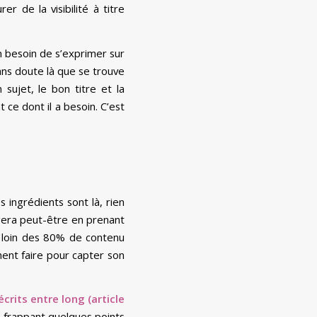
er de la visibilité à titre
n besoin de s’exprimer sur
ans doute là que se trouve
sujet, le bon titre et la
 ce dont il a besoin. C’est
es ingrédients sont là, rien
tagera peut-être en prenant
s loin des 80% de contenu
mment faire pour capter son
rits entre long (article
en frappant quelques points