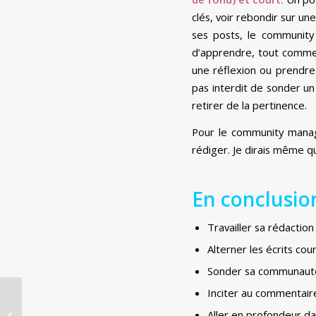
clés, voir rebondir sur un
ses posts, le community
d’apprendre, tout comme l
une réflexion ou prendre 
pas interdit de sonder un
retirer de la pertinence.
Pour le community manage
rédiger. Je dirais même q
En conclusio
Travailler sa rédaction
Alterner les écrits cou
Sonder sa communauté s
Inciter au commentaire 
Pour valoriser vos
Aller en profondeur dan
posts : ayez le