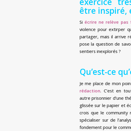
exercice trè
être inspiré,
Si
écrire ne relève pas
violence pour extirper 
partager, mais il arrive 
pose la question de savoi
sentiers inexplorés ?
Qu’est-ce qu
Je me place de mon point
rédaction
. C’est en to
autre prisonnier d’une thé
glissée sur le papier et é
crois que le community m
spécialiser sur de l’anal
fondement pour le communi