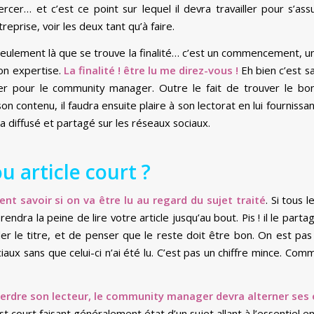
cer… et c’est ce point sur lequel il devra travailler pour s’assur
eprise, voir les deux tant qu’à faire.
 seulement là que se trouve la finalité… c’est un commencement, u
son expertise.
La finalité ! être lu me direz-vous !
Eh bien c’est s
er pour le community manager. Outre le fait de trouver le bon 
 contenu, il faudra ensuite plaire à son lectorat en lui fournissant
a diffusé et partagé sur les réseaux sociaux.
ou article court ?
t savoir si on va être lu au regard du sujet traité
. Si tous l
rendra la peine de lire votre article jusqu’au bout. Pis ! il le par
er le titre, et de penser que le reste doit être bon. On est pa
iaux sans que celui-ci n’ai été lu. C’est pas un chiffre mince. Co
perdre son lecteur, le community manager devra alterner ses éc
t court faisant généralement état d’un sujet allant à l’essentiel 