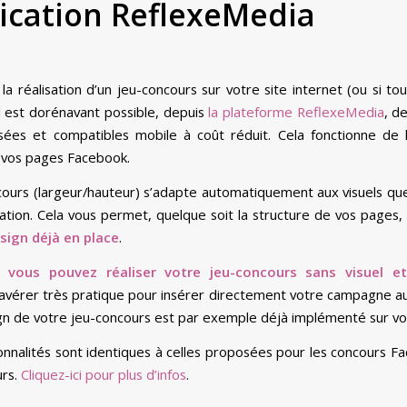
lication ReflexeMedia
 la réalisation d’un jeu-concours sur votre site internet (ou si t
l est dorénavant possible, depuis
la plateforme ReflexeMedia
, d
isées et compatibles mobile à coût réduit. Cela fonctionne d
r vos pages Facebook.
ncours (largeur/hauteur) s’adapte automatiquement aux visuels qu
ation. Cela vous permet, quelque soit la structure de vos pages,
sign déjà en place
.
ue
vous pouvez réaliser votre jeu-concours sans visuel et
avérer très pratique pour insérer directement votre campagne au 
gn de votre jeu-concours est par exemple déjà implémenté sur vot
nnalités sont identiques à celles proposées pour les concours Fac
rs.
Cliquez-ici pour plus d’infos
.