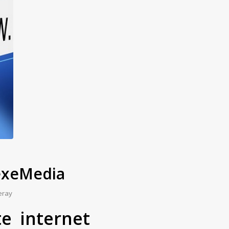
exeMedia
eray
te internet