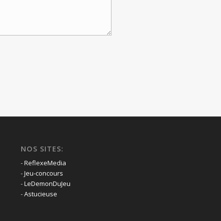
NOS SITES:
-
ReflexeMedia
-
Jeu-concours
-
LeDemonDuJeu
-
Astucieuse