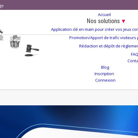
ge
Accueil
Nos solutions
▼
Application clé en main pour créer vos jeux 
Promotion/Apport de trafic visiteurs
Rédaction et dépôt de règlement
FA
Conta
Blog
Inscription
Connexion