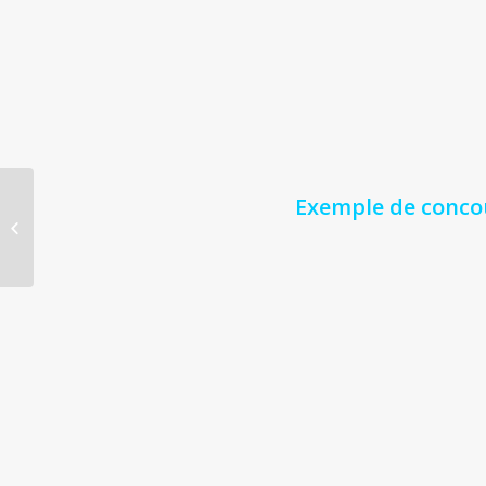
Exemple de conco
Le snacking content ou
le micro contenu