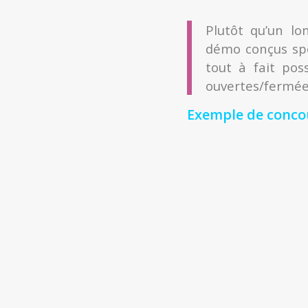
Plutôt qu’un lo
démo conçus spéc
tout à fait po
ouvertes/fermées
Exemple de concou