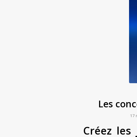
Les con
17 
Créez les 