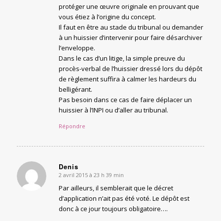
protéger une œuvre originale en prouvant que
vous étiez à l’origine du concept.
Il faut en être au stade du tribunal ou demander
à un huissier d’intervenir pour faire désarchiver
l’enveloppe.
Dans le cas d’un litige, la simple preuve du
procès-verbal de l’huissier dressé lors du dépôt
de règlement suffira à calmer les hardeurs du
belligérant.
Pas besoin dans ce cas de faire déplacer un
huissier à l’INPI ou d’aller au tribunal.
Répondre
Denis
2 avril 2015 à 23 h 39 min
says:
Par ailleurs, il semblerait que le décret
d’application n’ait pas été voté. Le dépôt est
donc à ce jour toujours obligatoire….