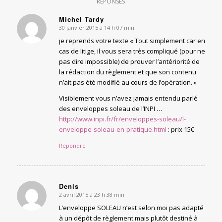
RÉPONSES
Michel Tardy
30 janvier 2015 à 14 h 07 min
says:
je reprends votre texte « Tout simplement car en
cas de litige, il vous sera très compliqué (pour ne
pas dire impossible) de prouver l’antériorité de
la rédaction du règlement et que son contenu
n’ait pas été modifié au cours de l’opération. »
Visiblement vous n’avez jamais entendu parlé
des enveloppes soleau de l’INPI …
http://www.inpi.fr/fr/enveloppes-soleau/l-
enveloppe-soleau-en-pratique.html
: prix 15€
Répondre
Denis
2 avril 2015 à 23 h 38 min
says:
L’enveloppe SOLEAU n’est selon moi pas adapté
à un dépôt de règlement mais plutôt destiné à