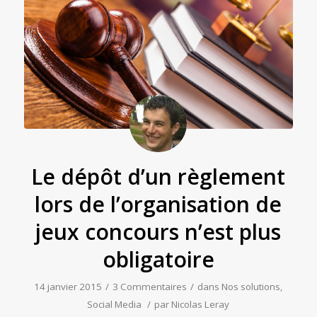
Le dépôt d’un règlement
lors de l’organisation de
jeux concours n’est plus
obligatoire
14 janvier 2015
/
3 Commentaires
/
dans
Nos solutions
,
Social Media
/
par
Nicolas Leray