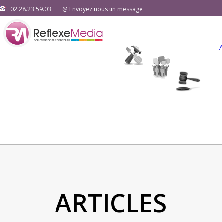
: 02.28.23.59.03
@ Envoyez nous un message
ARTICLES