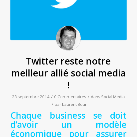
Twitter reste notre
meilleur allié social media
!
23 septembre 2014
/
0 Commentaires
/
dans
Social Media
/
par
Laurent Bour
Chaque business se doit
d’avoir un modèle
économique pour assurer