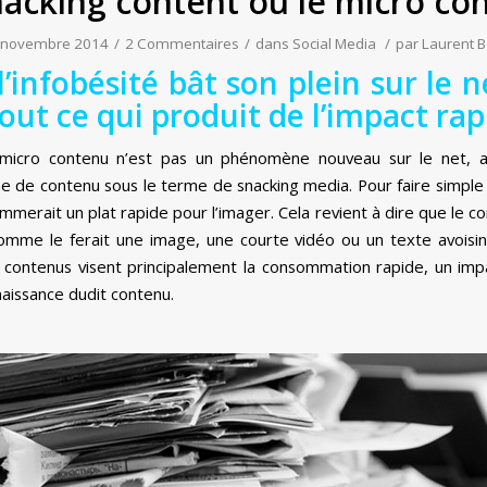
nacking content ou le micro co
 novembre 2014
/
2 Commentaires
/
dans
Social Media
/
par
Laurent B
’infobésité bât son plein sur le ne
tout ce qui produit de l’impact r
 micro contenu n’est pas un phénomène nouveau sur le net, a
e de contenu sous le terme de snacking media. Pour faire simple 
rait un plat rapide pour l’imager. Cela revient à dire que le co
 comme le ferait une image, une courte vidéo ou un texte avois
contenus visent principalement la consommation rapide, un impa
nnaissance dudit contenu.