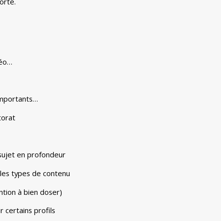
orte.
déo…
mportants…
torat
 sujet en profondeur
 les types de contenu
ntion à bien doser)
r certains profils