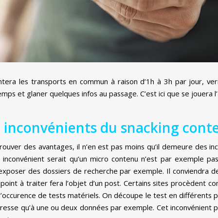
ntera les transports en commun à raison d’1h à 3h par jour, ve
 temps et glaner quelques infos au passage. C’est ici que se jouera 
 inconvénients du snacking cont
 trouver des avantages, il n’en est pas moins qu’il demeure des i
 inconvénient serait qu’un micro contenu n’est par exemple pa
exposer des dossiers de recherche par exemple. Il conviendra de 
point à traiter fera l’objet d’un post. Certains sites procèdent 
n l’occurence de tests matériels. On découpe le test en différents po
intéresse qu’à une ou deux données par exemple. Cet inconvénient 