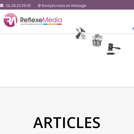
: 02.28.23.59.03
@ Envoyez nous un message
ARTICLES