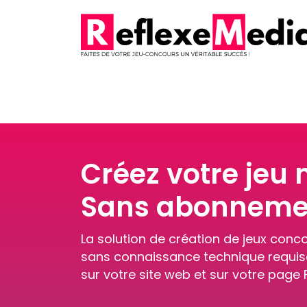
Créez votre jeu 
Sans abonnemen
La solution de création de jeux conc
sans connaissance technique requise.
sur votre site web et sur votre page