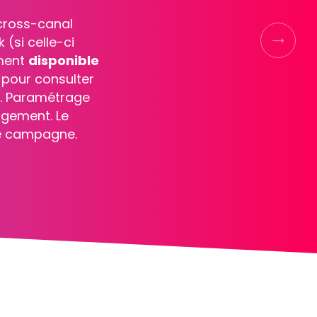
 votre jeu-
 afin que notre
Suivan
s. Cette offre
 paramétrage
alités de notre
.
ations.
i