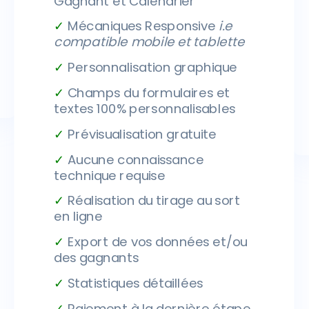
Gagnant et Calendrier
✓
Mécaniques Responsive
i.e
compatible mobile et tablette
✓
Personnalisation graphique
✓
Champs du formulaires et
textes 100% personnalisables
✓
Prévisualisation gratuite
✓
Aucune connaissance
technique requise
✓
Réalisation du tirage au sort
en ligne
✓
Export de vos données et/ou
des gagnants
✓
Statistiques détaillées
✓
Paiement à la dernière étape,