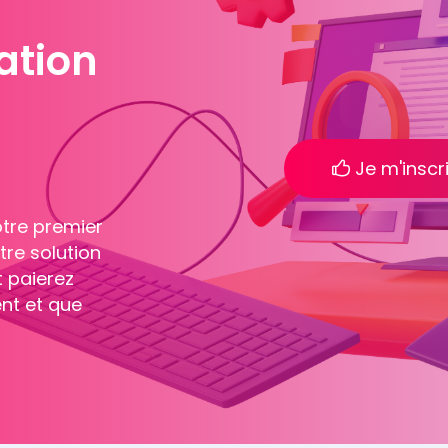
ation
Je m'insc
otre premier
tre solution
 paierez
ent et que