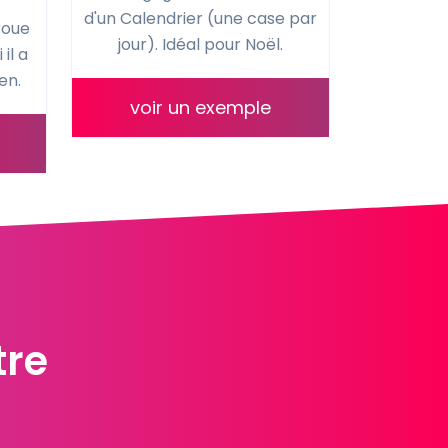
d'un Calendrier (une case par
roue
jour). Idéal pour Noël.
il a
en.
voir un exemple
à