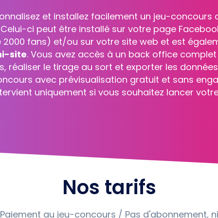
ia prend intégralement en charge la conception de
ous suffit de remplir un rapide cahier des charges
e rapidement la conception de votre jeu-concour
a réalisation des visuels par notre graphiste
,
le
tre jeu-concours
(devant respecter les fonctionn
application)
et
un accès complet au back office
ir de 990€ HT -
Contactez-nous
pour plus d'inform
Nos tarifs
Paiement au jeu-concours / Pas d'abonnement, n