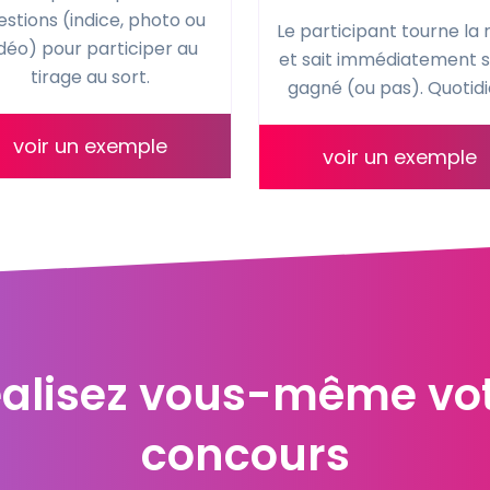
estions (indice, photo ou
Le participant tourne la 
déo) pour participer au
et sait immédiatement si 
tirage au sort.
gagné (ou pas). Quotidi
voir un exemple
voir un exemple
Confiez la réalisation 
ReflexeMedia