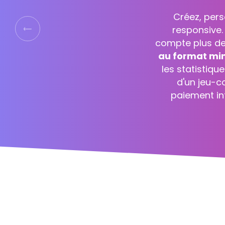
ReflexeMed
concours. Il v
Précédent
équipe démarr
comprend :
l
complet de vo
À part