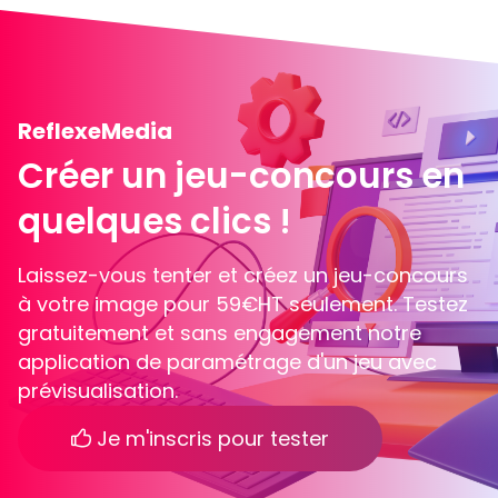
ReflexeMedia
Créer un jeu-concours en
quelques clics !
Laissez-vous tenter et créez un jeu-concours
à votre image pour 59€HT seulement. Testez
gratuitement et sans engagement notre
application de paramétrage d'un jeu avec
prévisualisation.
Je m'inscris pour tester