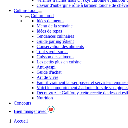
Verrines fraîches maïs U, skyr citronné et jambon 
Caviar d'aubergine rôtie à tartiner, touche de chèvr
Culture food
Culture food
Idées de menus
Menu de la semaine
Idées de repas
Tendances culinaires
Guide par ingrédient
Conservation des aliments
Tout savoir sur…
Cuisson des aliments
Les petits plus en cuisine
Anti-gaspi
Guide d'achat
Art de vivre
Faut-il vraiment laisser passer et servir les femmes
Voici le comportement à adopter lors de vos pique
Découvrez le Galifouty, cette recette de dessert es
Nutrition
Concours
Bien manger avec
Accueil