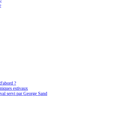
U
e
 d'abord ?
-niques estivaux
tival servi par George Sand