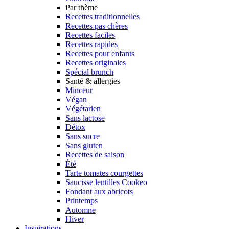
Par thème
Recettes traditionnelles
Recettes pas chères
Recettes faciles
Recettes rapides
Recettes pour enfants
Recettes originales
Spécial brunch
Santé & allergies
Minceur
Végan
Végétarien
Sans lactose
Détox
Sans sucre
Sans gluten
Recettes de saison
Été
Tarte tomates courgettes
Saucisse lentilles Cookeo
Fondant aux abricots
Printemps
Automne
Hiver
Inspirations