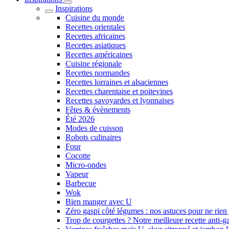
Inspirations
Cuisine du monde
Recettes orientales
Recettes africaines
Recettes asiatiques
Recettes américaines
Cuisine régionale
Recettes normandes
Recettes lorraines et alsaciennes
Recettes charentaise et poitevines
Recettes savoyardes et lyonnaises
Fêtes & évènements
Été 2026
Modes de cuisson
Robots culinaires
Four
Cocotte
Micro-ondes
Vapeur
Barbecue
Wok
Bien manger avec U
Zéro gaspi côté légumes : nos astuces pour ne rien 
Trop de courgettes ? Notre meilleure recette anti-g